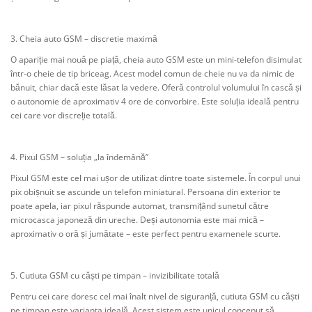
3. Cheia auto GSM – discretie maximă
O apariție mai nouă pe piață, cheia auto GSM este un mini-telefon disimulat
într-o cheie de tip briceag. Acest model comun de cheie nu va da nimic de
bănuit, chiar dacă este lăsat la vedere. Oferă controlul volumului în cască și
o autonomie de aproximativ 4 ore de convorbire. Este soluția ideală pentru
cei care vor discreție totală.
4. Pixul GSM – soluția „la îndemână”
Pixul GSM este cel mai ușor de utilizat dintre toate sistemele. În corpul unui
pix obișnuit se ascunde un telefon miniatural. Persoana din exterior te
poate apela, iar pixul răspunde automat, transmițând sunetul către
microcasca japoneză din ureche. Deși autonomia este mai mică –
aproximativ o oră și jumătate – este perfect pentru examenele scurte.
5. Cutiuta GSM cu căști pe timpan – invizibilitate totală
Pentru cei care doresc cel mai înalt nivel de siguranță, cutiuta GSM cu căști
pe timpan este varianta ideală. Acest sistem este unicul conceput să