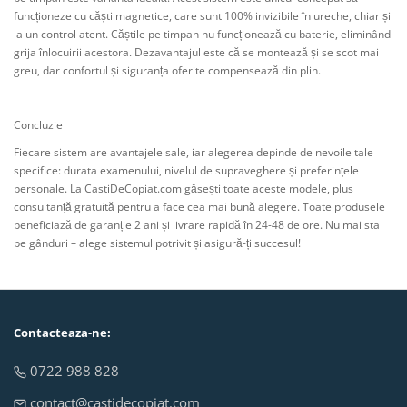
funcționeze cu căști magnetice, care sunt 100% invizibile în ureche, chiar și
la un control atent. Căștile pe timpan nu funcționează cu baterie, eliminând
grija înlocuirii acestora. Dezavantajul este că se montează și se scot mai
greu, dar confortul și siguranța oferite compensează din plin.
Concluzie
Fiecare sistem are avantajele sale, iar alegerea depinde de nevoile tale
specifice: durata examenului, nivelul de supraveghere și preferințele
personale. La CastiDeCopiat.com găsești toate aceste modele, plus
consultanță gratuită pentru a face cea mai bună alegere. Toate produsele
beneficiază de garanție 2 ani și livrare rapidă în 24-48 de ore. Nu mai sta
pe gânduri – alege sistemul potrivit și asigură-ți succesul!
Contacteaza-ne:
0722 988 828
contact@castidecopiat.com