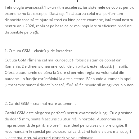
Tehnologia avansează într-un ritm accelerat, iar sistemele de copiat pentru
examene nu fac excepție. Dacă ești în căutarea celui mai performant
dispozitiv care să te ajute să treci cu bine peste examene, iată topul nostru
pentru anul 2026, realizat pe baza celor mai populare și eficiente produse
disponibile pe piață.
1. Cutiuta GSM – clasică și de încredere
Cutiuta GSM rămâne cel mai cunoscut și folosit sistem de copiat din
România. De dimensiunea unei cutii de chibrituri, este robustă și fiabilă.
Oferă o autonomie de până la 5 ore și permite reglarea volumului din
butoane – o funcție rar întâlnită la alte sisteme. Răspunde automat la apel
și transmite sunetul direct în cască, fără să fie nevoie să atingi vreun buton.
2. Cardul GSM – cea mai mare autonomie
Cardul GSM este alegerea perfectă pentru examenele lungi. Cu o grosime
de doar 5 mm, poate fi ascuns cu ușurință în portofel. Autonomia sa
impresionantă de până la 6 ore îl face ideal pentru sesiuni prelungite. Îl
recomandăm în special pentru sezonul cald, când hainele sunt mai subțiri
și este mai greu să ascunzi dispozitive voluminoase.