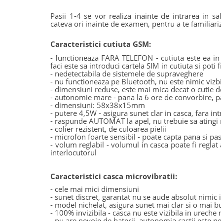
Pasii 1-4 se vor realiza inainte de intrarea in
cateva ori inainte de examen, pentru a te familiariz
Caracteristici cutiuta GSM:
- functioneaza FARA TELEFON - cutiuta este ea in 
faci este sa introduci cartela SIM in cutiuta si poti
- nedetectabila de sistemele de supraveghere
- nu functioneaza pe Bluetooth, nu este nimic vizbi
- dimensiuni reduse, este mai mica decat o cutie de
- autonomie mare - pana la 6 ore de convorbire, 
- dimensiuni: 58x38x15mm
- putere 4,5W - asigura sunet clar in casca, fara in
- raspunde AUTOMAT la apel, nu trebuie sa atingi
- colier rezistent, de culoarea pielii
- microfon foarte sensibil - poate capta pana si p
- volum reglabil - volumul in casca poate fi reglat 
interlocutorul
Caracteristici casca microvibratii:
- cele mai mici dimensiuni
- sunet discret, garantat nu se aude absolut nimic 
- model nichelat, asigura sunet mai clar si o mai b
- 100% invizibila - casca nu este vizibila in ureche
- nu are nevoie de baterii, autonomia castii este ne