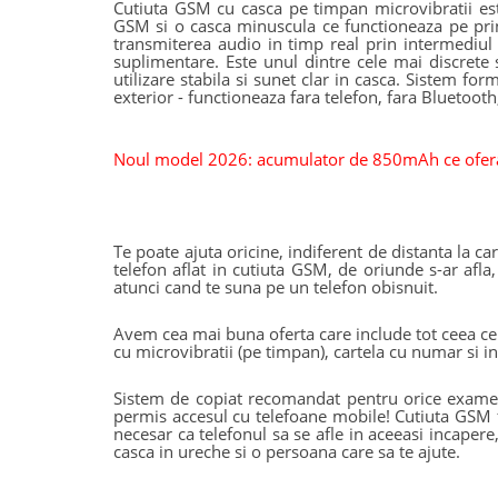
Cutiuta GSM cu casca pe timpan microvibratii est
GSM si o casca minuscula ce functioneaza pe prin
transmiterea audio in timp real prin intermediul u
suplimentare.
Este unul dintre cele mai discrete
utilizare stabila si sunet clar in casca.
Sistem forma
exterior - functioneaza fara telefon, fara Bluetooth,
Noul model 2026: acumulator de 850mAh ce ofera 
Te poate ajuta oricine, indiferent de distanta la ca
telefon aflat in cutiuta GSM, de oriunde s-ar afla,
atunci cand te suna pe un telefon obisnuit.
Avem cea mai buna oferta care include tot ceea ce
cu microvibratii (pe timpan), cartela cu numar si i
Sistem de copiat recomandat pentru orice examen, 
permis accesul cu telefoane mobile! Cutiuta GSM fu
necesar ca telefonul sa se afle in aceeasi incapere,
casca in ureche si o persoana care sa te ajute.