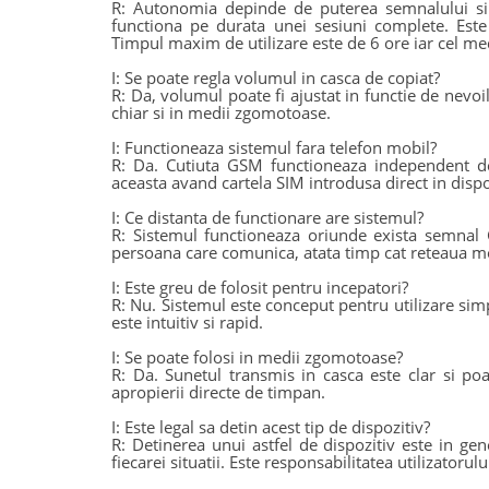
R: Autonomia depinde de puterea semnalului si d
functiona pe durata unei sesiuni complete. Este
Timpul maxim de utilizare este de 6 ore iar cel me
I: Se poate regla volumul in casca de copiat?
R: Da, volumul poate fi ajustat in functie de nevoile
chiar si in medii zgomotoase.
I: Functioneaza sistemul fara telefon mobil?
R: Da. Cutiuta GSM functioneaza independent de 
aceasta avand cartela SIM introdusa direct in dispo
I: Ce distanta de functionare are sistemul?
R: Sistemul functioneaza oriunde exista semnal GS
persoana care comunica, atata timp cat reteaua mo
I: Este greu de folosit pentru incepatori?
R: Nu. Sistemul este conceput pentru utilizare sim
este intuitiv si rapid.
I: Se poate folosi in medii zgomotoase?
R: Da. Sunetul transmis in casca este clar si po
apropierii directe de timpan.
I: Este legal sa detin acest tip de dispozitiv?
R: Detinerea unui astfel de dispozitiv este in gene
fiecarei situatii. Este responsabilitatea utilizatorulu