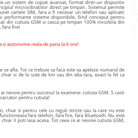
e un sistem de copiat avansat, format dintr-un dispozitiv
cipiul microvibratiilor direct pe timpan.
Sistemul permite
nei cartele SIM, fara a fi necesar un telefon sau aplicatii
 si performante sisteme disponibile, fiind conceput pentru
t din cutiuta GSM si casca pe timpan 100% invizibila din
 fara fire!
o autonomie reala de pana la 6 ore!
re se afla. Tot ce trebuie sa faca este sa apeleze numarul de
 chiar si de la sute de km sau din alta tara, exact la fel ca
 ai nevoie pentru succesul la examene: cutiuta GSM, 5 casti
ncarcator pentru cutiuta!
chiar si pentru cele cu reguli stricte sau la care nu este
nctioneaza fara telefon, fara fire, fara Bluetooth. Nu este
 chiar il poti lasa acasa. Tot ceea ce ai nevoie cutiuta GSM,