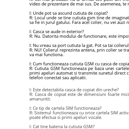
video de prezentare de mai sus. De asemenea, te r
I: Unde pot sa ascund cutiuta de copiat?
R: Locul unde se tine cutiuta gsm tine de imaginati
sa fie in jurul gatului. Fara acel colier, nu vei auzi 
I: Casca se aude in exterior?
R: Nu. Datorita modului de functionare, este imposi
I: Nu vreau sa port cutiuta la gat. Pot sa tai colieru
R: NU! Colierul reprezinta antena, prin colier se tra
va mai functiona.
I: Cum functioneaza cutiuta GSM cu casca de copia
R: Cutiuta GSM functioneaza pe baza unei cartele 
primi apeluri automat si transmite sunetul direct 
telefon conectat sau aplicatii.
I: Este detectabila casca de copiat din ureche?
R: Casca de copiat este de dimensiuni foarte mici
amanuntit.
I: Ce tip de cartela SIM functioneaza?
R: Sistemul functioneaza cu orice cartela SIM acti
poate efectua si primi apeluri vocale.
I: Cat tine bateria la cutiuta GSM?